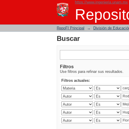
https://www.ingenieria.unam.mx
Buscar
Reposito
RepoFI Principal
→
División de Educació
Buscar
Filtros
Use filtros para refinar sus resultados.
Filtros actuales: