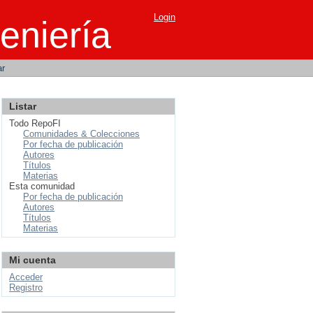
Login
eniería
ar
Listar
Todo RepoFI
Comunidades & Colecciones
Por fecha de publicación
Autores
Títulos
Materias
Esta comunidad
Por fecha de publicación
Autores
Títulos
Materias
Mi cuenta
Acceder
Registro