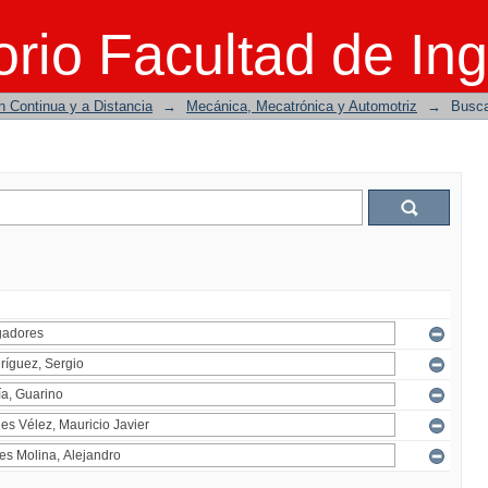
rio Facultad de Ing
n Continua y a Distancia
→
Mecánica, Mecatrónica y Automotriz
→
Busc