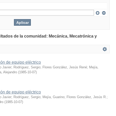
ultados de la comunidad: Mecánica, Mecatrónica y
ión de equipo eléctrico
o Javier
;
Rodríguez, Sergio
;
Flores González, Jesús René
;
Mejía,
a, Alejandro
(
1985-10-07
)
ión de equipo eléctrico
o Javier
;
Rodríguez, Sergio
;
Mejía, Guarino
;
Flores González, Jesús R.
;
dro
(
1985-10-07
)