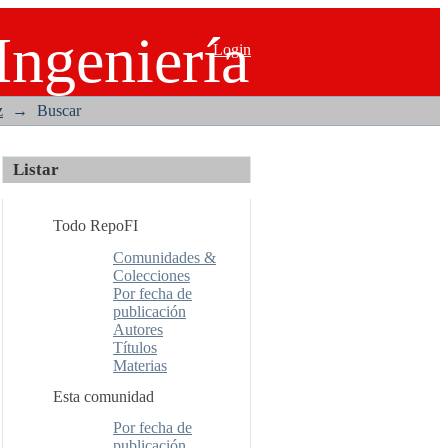
Ingeniería
Login
z
→
Buscar
Listar
Todo RepoFI
Comunidades &
Colecciones
Por fecha de
publicación
Autores
Títulos
Materias
Esta comunidad
Por fecha de
publicación