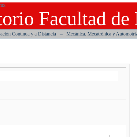
.mx
orio Facultad de 
ación Continua y a Distancia
→
Mecánica, Mecatrónica y Automotri