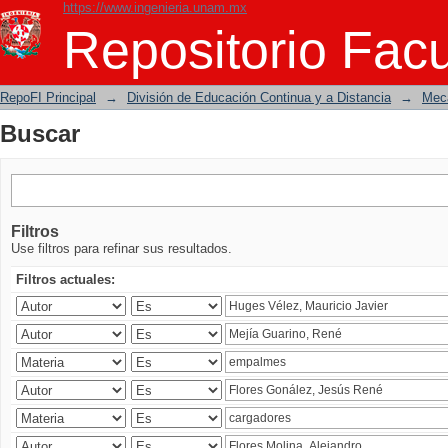
https://www.ingenieria.unam.mx
Buscar
Repositorio Facu
RepoFI Principal
→
División de Educación Continua y a Distancia
→
Mecá
Buscar
Filtros
Use filtros para refinar sus resultados.
Filtros actuales: