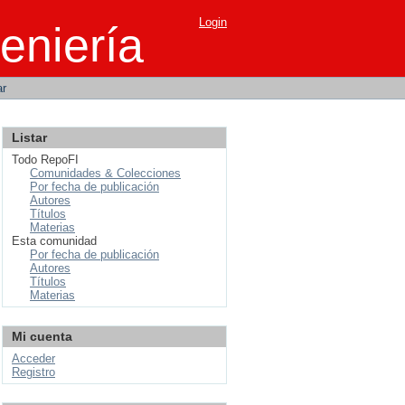
Login
eniería
ar
Listar
Todo RepoFI
Comunidades & Colecciones
Por fecha de publicación
Autores
Títulos
Materias
Esta comunidad
Por fecha de publicación
Autores
Títulos
Materias
Mi cuenta
Acceder
Registro