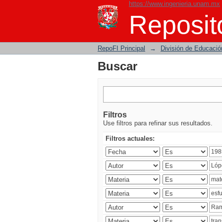
https://www.ingenieria.unam.mx
Buscar
Reposito
RepoFI Principal
→
División de Educació
Buscar
Filtros
Use filtros para refinar sus resultados.
Filtros actuales: