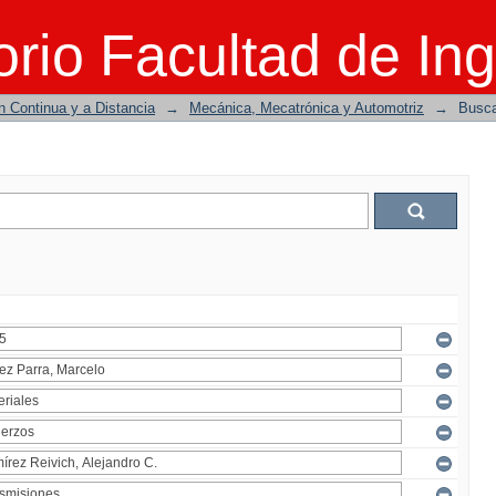
rio Facultad de Ing
n Continua y a Distancia
→
Mecánica, Mecatrónica y Automotriz
→
Busc