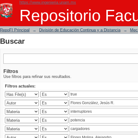
https://www.ingenieria.unam.mx
Buscar
Repositorio Facu
RepoFI Principal
→
División de Educación Continua y a Distancia
→
Mecá
Buscar
Filtros
Use filtros para refinar sus resultados.
Filtros actuales: