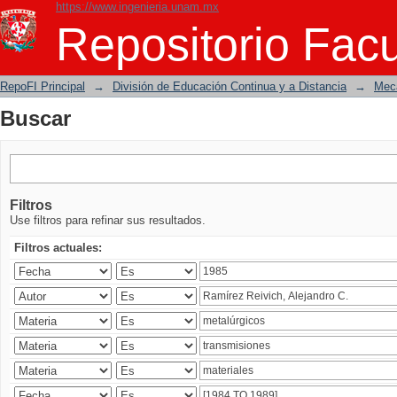
https://www.ingenieria.unam.mx
Buscar
Repositorio Facu
RepoFI Principal
→
División de Educación Continua y a Distancia
→
Mecá
Buscar
Filtros
Use filtros para refinar sus resultados.
Filtros actuales: