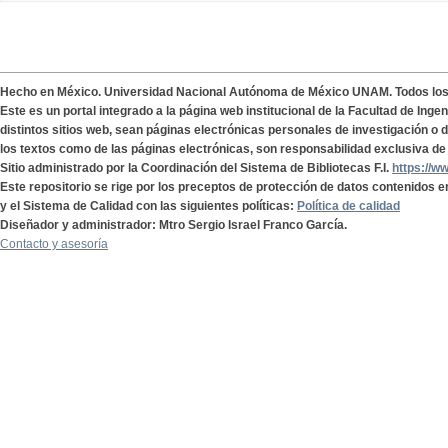
Hecho en México. Universidad Nacional Autónoma de México UNAM. Todos lo
Este es un portal integrado a la página web institucional de la Facultad de Ing
distintos sitios web, sean páginas electrónicas personales de investigación o de
los textos como de las páginas electrónicas, son responsabilidad exclusiva de 
Sitio administrado por la Coordinación del Sistema de Bibliotecas F.I.
https://w
Este repositorio se rige por los preceptos de protección de datos contenidos e
y el Sistema de Calidad con las siguientes políticas:
Política de calidad
Diseñador y administrador: Mtro Sergio Israel Franco García.
Contacto y asesoría