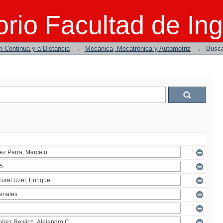
rio Facultad de Ing
n Continua y a Distancia
→
Mecánica, Mecatrónica y Automotriz
→
Busc