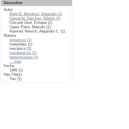
Descubre
Autor
Biehl B. Mendoza, Alejandro (1)
Camacho Sänchez, Alberto (1)
Chicurel Uzel, Enrique (1)
López Parra, Marcelo (1)
Ramírez Reivich, Alejandro C. (1)
Materia
esfuerzos (1)
materiales (1)
mecánica (1)
metalúrgicos (1)
transmisiones (1)
... más
Fecha
1985 (1)
Has File(s)
Yes (1)