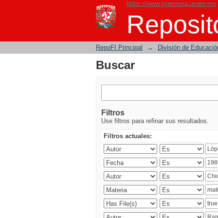
https://www.ingenieria.unam.mx
Buscar
Reposito
RepoFI Principal
→
División de Educació
Buscar
Filtros
Use filtros para refinar sus resultados.
Filtros actuales: