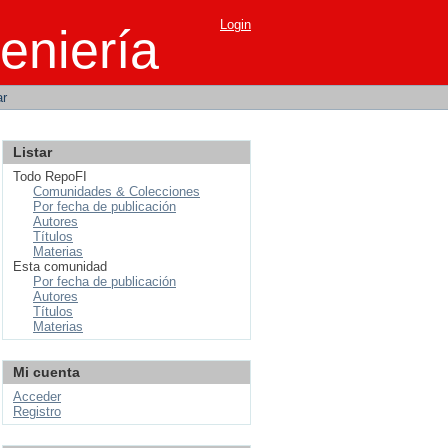
Login
eniería
ar
Listar
Todo RepoFI
Comunidades & Colecciones
Por fecha de publicación
Autores
Títulos
Materias
Esta comunidad
Por fecha de publicación
Autores
Títulos
Materias
Mi cuenta
Acceder
Registro