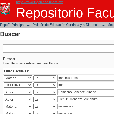
https://www.ingenieria.unam.mx
Buscar
Repositorio Facu
RepoFI Principal
→
División de Educación Continua y a Distancia
→
Mecá
Buscar
Filtros
Use filtros para refinar sus resultados.
Filtros actuales: