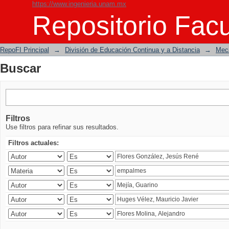
https://www.ingenieria.unam.mx
Buscar
Repositorio Facu
RepoFI Principal
→
División de Educación Continua y a Distancia
→
Mecá
Buscar
Filtros
Use filtros para refinar sus resultados.
Filtros actuales: