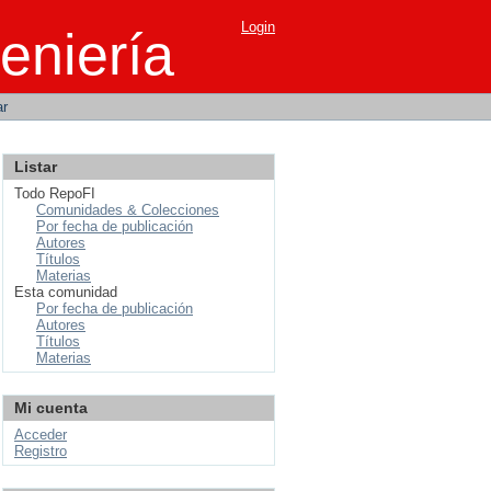
Login
eniería
ar
Listar
Todo RepoFI
Comunidades & Colecciones
Por fecha de publicación
Autores
Títulos
Materias
Esta comunidad
Por fecha de publicación
Autores
Títulos
Materias
Mi cuenta
Acceder
Registro