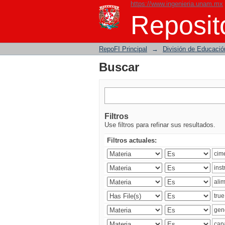
https://www.ingenieria.unam.mx
Buscar
Reposito
RepoFI Principal
→
División de Educació
Buscar
Filtros
Use filtros para refinar sus resultados.
Filtros actuales: