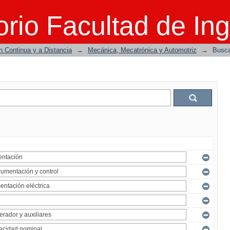
rio Facultad de Ing
n Continua y a Distancia
→
Mecánica, Mecatrónica y Automotriz
→
Busc