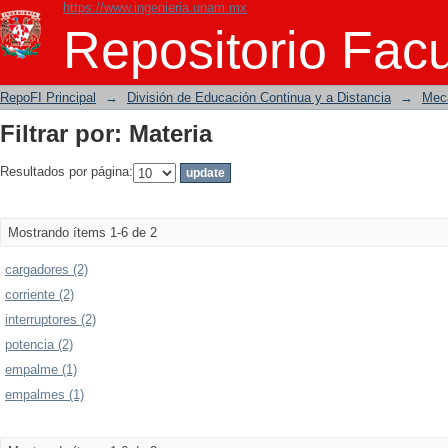
https://www.ingenieria.unam.mx
Filtrar por: Materia
Repositorio Facu
RepoFI Principal
→
División de Educación Continua y a Distancia
→
Mecá
Filtrar por: Materia
Resultados por página:
Mostrando ítems 1-6 de 2
cargadores (2)
corriente (2)
interruptores (2)
potencia (2)
empalme (1)
empalmes (1)