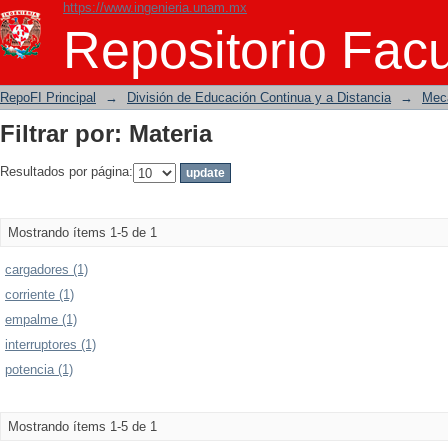
https://www.ingenieria.unam.mx
Filtrar por: Materia
Repositorio Facu
RepoFI Principal
→
División de Educación Continua y a Distancia
→
Mecá
Filtrar por: Materia
Resultados por página:
Mostrando ítems 1-5 de 1
cargadores (1)
corriente (1)
empalme (1)
interruptores (1)
potencia (1)
Mostrando ítems 1-5 de 1