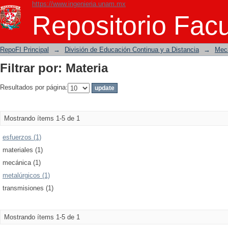
https://www.ingenieria.unam.mx
Filtrar por: Materia
Repositorio Facu
RepoFI Principal
→
División de Educación Continua y a Distancia
→
Mecá
Filtrar por: Materia
Resultados por página:
Mostrando ítems 1-5 de 1
esfuerzos (1)
materiales (1)
mecánica (1)
metalúrgicos (1)
transmisiones (1)
Mostrando ítems 1-5 de 1