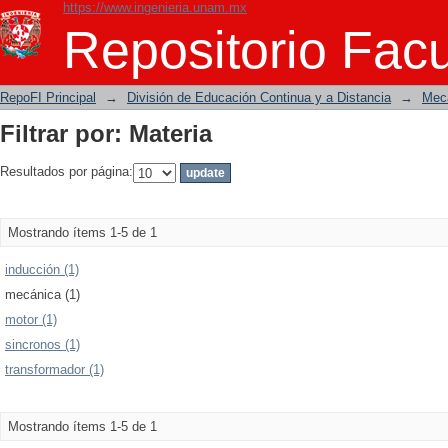
https://www.ingenieria.unam.mx
Filtrar por: Materia
Repositorio Facu
RepoFI Principal
→
División de Educación Continua y a Distancia
→
Mecá
Filtrar por: Materia
Resultados por página:
Mostrando ítems 1-5 de 1
inducción (1)
mecánica (1)
motor (1)
sincronos (1)
transformador (1)
Mostrando ítems 1-5 de 1