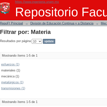
https://www.ingenieria.unam.mx
Filtrar por: Materia
Repositorio Facu
RepoFI Principal
→
División de Educación Continua y a Distancia
→
Mecá
Filtrar por: Materia
Resultados por página:
Mostrando ítems 1-5 de 1
esfuerzos (1)
materiales (1)
mecánica (1)
metalúrgicos (1)
transmisiones (1)
Mostrando ítems 1-5 de 1