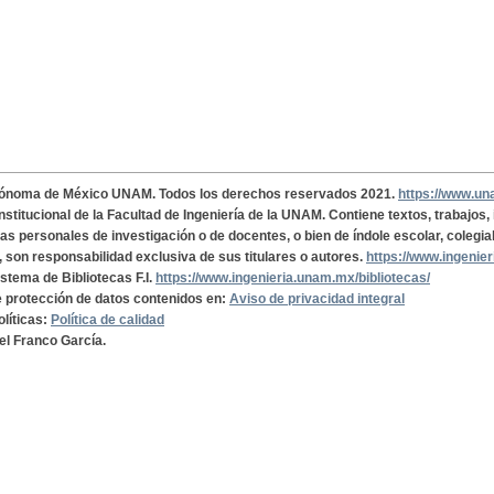
tónoma de México UNAM. Todos los derechos reservados 2021.
https://www.u
institucional de la Facultad de Ingeniería de la UNAM. Contiene textos, trabajos
cas personales de investigación o de docentes, o bien de índole escolar, colegia
, son responsabilidad exclusiva de sus titulares o autores.
https://www.ingenie
istema de Bibliotecas F.I.
https://www.ingenieria.unam.mx/bibliotecas/
de protección de datos contenidos en:
Aviso de privacidad integral
olíticas:
Política de calidad
el Franco García.