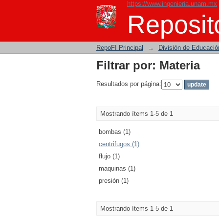
https://www.ingenieria.unam.mx
Filtrar por: Materia
Reposito
RepoFI Principal
→
División de Educació
Filtrar por: Materia
Resultados por página:
Mostrando ítems 1-5 de 1
bombas (1)
centrifugos (1)
flujo (1)
maquinas (1)
presión (1)
Mostrando ítems 1-5 de 1