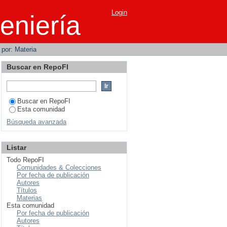
Login
eniería
r por: Materia
Buscar en RepoFI
Buscar en RepoFI
Esta comunidad
Búsqueda avanzada
Listar
Todo RepoFI
Comunidades & Colecciones
Por fecha de publicación
Autores
Títulos
Materias
Esta comunidad
Por fecha de publicación
Autores