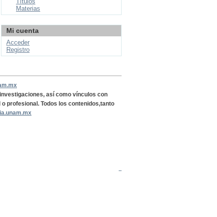
Títulos
Materias
Mi cuenta
Acceder
Registro
nam.mx
, investigaciones, así como vínculos con
l o profesional. Todos los contenidos,tanto
ria.unam.mx