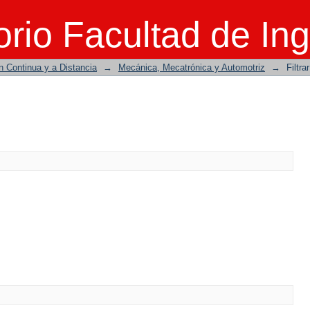
rio Facultad de Ing
n Continua y a Distancia
→
Mecánica, Mecatrónica y Automotriz
→
Filtra