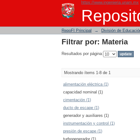
https://www.ingenieria.unam.mx
Filtrar por: Materia
Reposito
RepoFI Principal
→
División de Educació
Filtrar por: Materia
Resultados por página:
Mostrando ítems 1-8 de 1
alimentación eléctrica (1)
capacidad nominal (1)
cimentación (1)
ducto de escape (1)
generador y auxiliares (1)
instrumentación y control (1)
presión de escape (1)
turbogenerador (1)