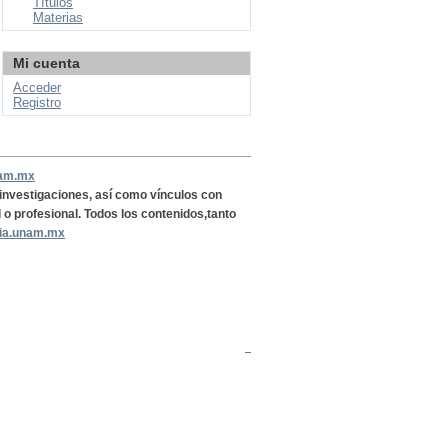
Títulos
Materias
Mi cuenta
Acceder
Registro
nam.mx
, investigaciones, así como vínculos con
l o profesional. Todos los contenidos,tanto
ria.unam.mx