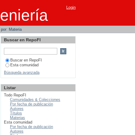
Login
eniería
r por: Materia
Buscar en RepoFI
Buscar en RepoFI
Esta comunidad
Búsqueda avanzada
Listar
Todo RepoFI
Comunidades & Colecciones
Por fecha de publicación
Autores
Títulos
Materias
Esta comunidad
Por fecha de publicación
Autores