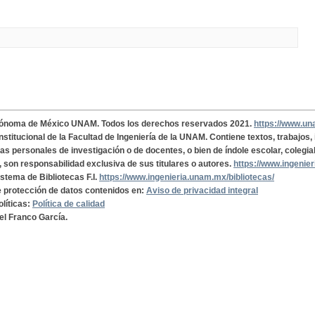
tónoma de México UNAM. Todos los derechos reservados 2021.
https://www.u
institucional de la Facultad de Ingeniería de la UNAM. Contiene textos, trabajos
cas personales de investigación o de docentes, o bien de índole escolar, colegia
, son responsabilidad exclusiva de sus titulares o autores.
https://www.ingenie
istema de Bibliotecas F.I.
https://www.ingenieria.unam.mx/bibliotecas/
de protección de datos contenidos en:
Aviso de privacidad integral
olíticas:
Política de calidad
el Franco García.