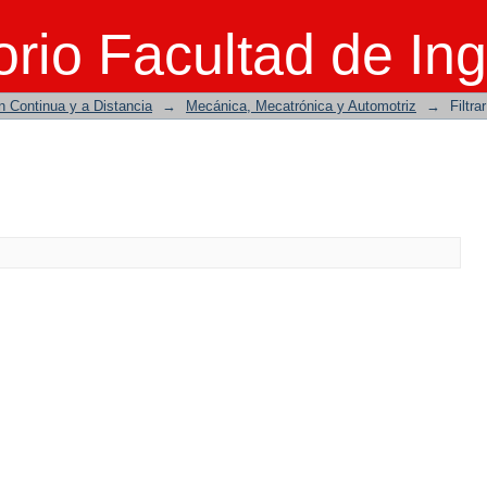
rio Facultad de Ing
n Continua y a Distancia
→
Mecánica, Mecatrónica y Automotriz
→
Filtra