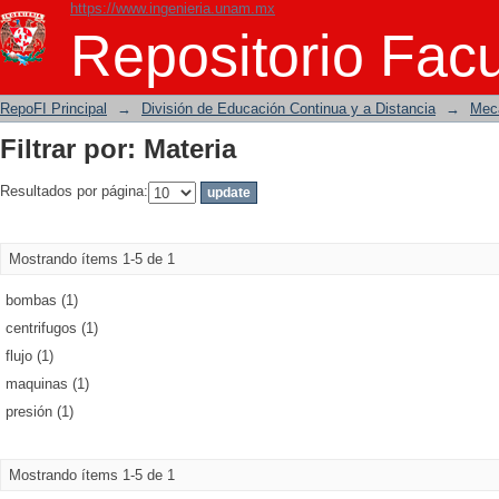
https://www.ingenieria.unam.mx
Filtrar por: Materia
Repositorio Facu
RepoFI Principal
→
División de Educación Continua y a Distancia
→
Mecá
Filtrar por: Materia
Resultados por página:
Mostrando ítems 1-5 de 1
bombas (1)
centrifugos (1)
flujo (1)
maquinas (1)
presión (1)
Mostrando ítems 1-5 de 1