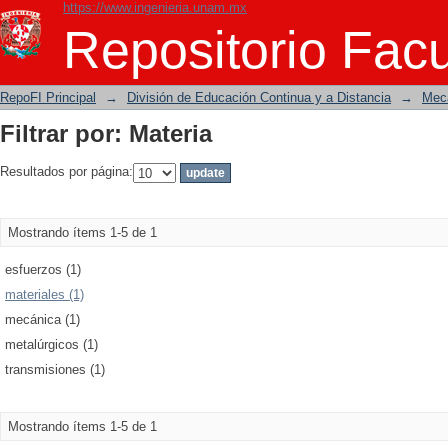
https://www.ingenieria.unam.mx
Filtrar por: Materia
Repositorio Facu
RepoFI Principal
→
División de Educación Continua y a Distancia
→
Mecá
Filtrar por: Materia
Resultados por página:
Mostrando ítems 1-5 de 1
esfuerzos (1)
materiales (1)
mecánica (1)
metalúrgicos (1)
transmisiones (1)
Mostrando ítems 1-5 de 1