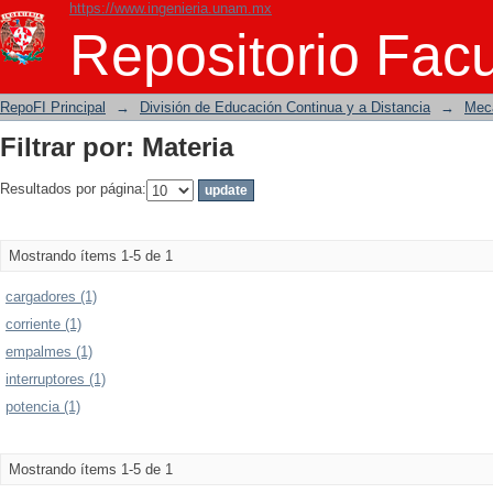
https://www.ingenieria.unam.mx
Filtrar por: Materia
Repositorio Facu
RepoFI Principal
→
División de Educación Continua y a Distancia
→
Mecá
Filtrar por: Materia
Resultados por página:
Mostrando ítems 1-5 de 1
cargadores (1)
corriente (1)
empalmes (1)
interruptores (1)
potencia (1)
Mostrando ítems 1-5 de 1