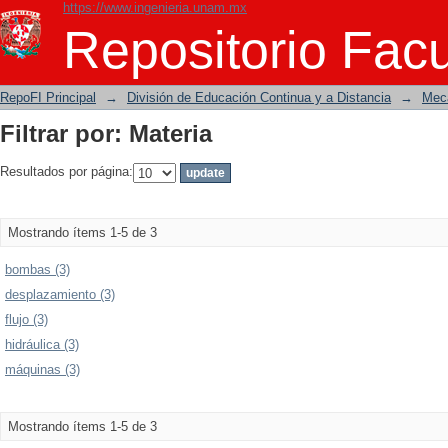
https://www.ingenieria.unam.mx
Filtrar por: Materia
Repositorio Facu
RepoFI Principal
→
División de Educación Continua y a Distancia
→
Mecá
Filtrar por: Materia
Resultados por página:
Mostrando ítems 1-5 de 3
bombas (3)
desplazamiento (3)
flujo (3)
hidráulica (3)
máquinas (3)
Mostrando ítems 1-5 de 3