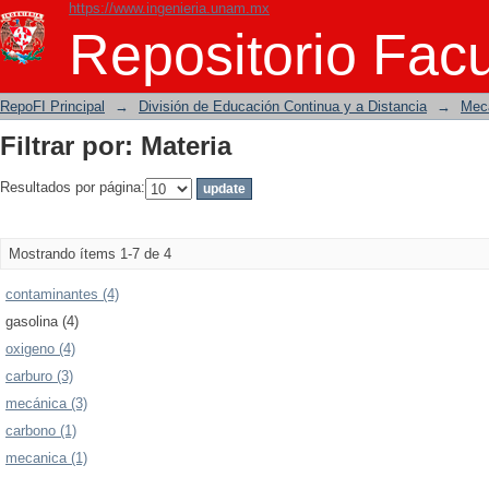
https://www.ingenieria.unam.mx
Filtrar por: Materia
Repositorio Facu
RepoFI Principal
→
División de Educación Continua y a Distancia
→
Mecá
Filtrar por: Materia
Resultados por página:
Mostrando ítems 1-7 de 4
contaminantes (4)
gasolina (4)
oxigeno (4)
carburo (3)
mecánica (3)
carbono (1)
mecanica (1)