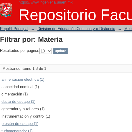
https://www.ingenieria.unam.mx
Filtrar por: Materia
Repositorio Facu
RepoFI Principal
→
División de Educación Continua y a Distancia
→
Mecá
Filtrar por: Materia
Resultados por página:
Mostrando ítems 1-8 de 1
alimentación eléctrica (1)
capacidad nominal (1)
cimentación (1)
ducto de escape (1)
generador y auxiliares (1)
instrumentación y control (1)
presión de escape (1)
turbogenerador (1)