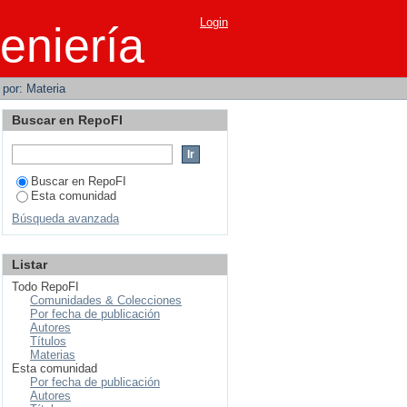
Login
eniería
r por: Materia
Buscar en RepoFI
Buscar en RepoFI
Esta comunidad
Búsqueda avanzada
Listar
Todo RepoFI
Comunidades & Colecciones
Por fecha de publicación
Autores
Títulos
Materias
Esta comunidad
Por fecha de publicación
Autores