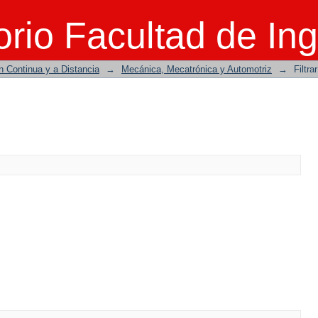
rio Facultad de Ing
n Continua y a Distancia
→
Mecánica, Mecatrónica y Automotriz
→
Filtra