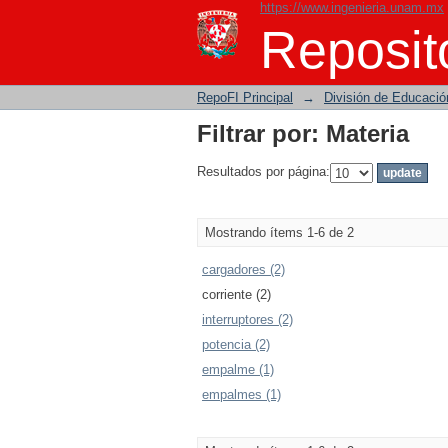
https://www.ingenieria.unam.mx
Filtrar por: Materia
Reposito
RepoFI Principal
→
División de Educació
Filtrar por: Materia
Resultados por página:
Mostrando ítems 1-6 de 2
cargadores (2)
corriente (2)
interruptores (2)
potencia (2)
empalme (1)
empalmes (1)