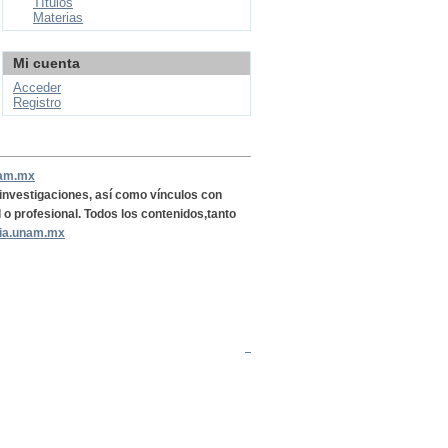
Títulos
Materias
Mi cuenta
Acceder
Registro
nam.mx
, investigaciones, así como vínculos con
l o profesional. Todos los contenidos,tanto
ria.unam.mx