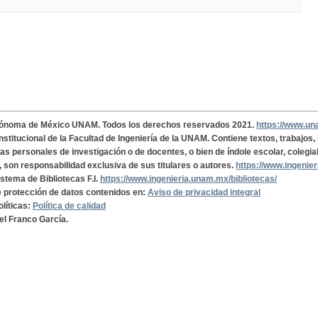
tónoma de México UNAM. Todos los derechos reservados 2021.
https://www.u
institucional de la Facultad de Ingeniería de la UNAM. Contiene textos, trabajos
cas personales de investigación o de docentes, o bien de índole escolar, colegia
, son responsabilidad exclusiva de sus titulares o autores.
https://www.ingenie
istema de Bibliotecas F.I.
https://www.ingenieria.unam.mx/bibliotecas/
de protección de datos contenidos en:
Aviso de privacidad integral
olíticas:
Política de calidad
el Franco García.