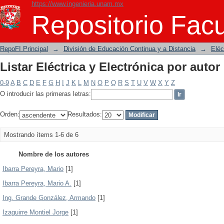
https://www.ingenieria.unam.mx
Listar Eléctrica y Electrónica por autor
Repositorio Facu
RepoFI Principal
→
División de Educación Continua y a Distancia
→
Eléc
Listar Eléctrica y Electrónica por autor
0-9
A
B
C
D
E
F
G
H
I
J
K
L
M
N
O
P
Q
R
S
T
U
V
W
X
Y
Z
O introducir las primeras letras:
Orden:
Resultados:
Mostrando ítems 1-6 de 6
Nombre de los autores
Ibarra Pereyra, Mario
[1]
Ibarra Pereyra, Mario A.
[1]
Ing. Grande González, Armando
[1]
Izaguirre Montiel Jorge
[1]