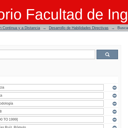
rio Facultad de Ing
n Continua y a Distancia
→
Desarrollo de Habilidades Directivas
→
Busca