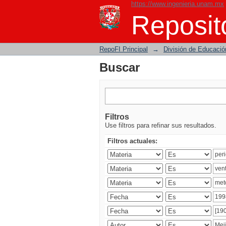
https://www.ingenieria.unam.mx
Buscar
Reposito
RepoFI Principal
→
División de Educació
Buscar
Filtros
Use filtros para refinar sus resultados.
Filtros actuales: