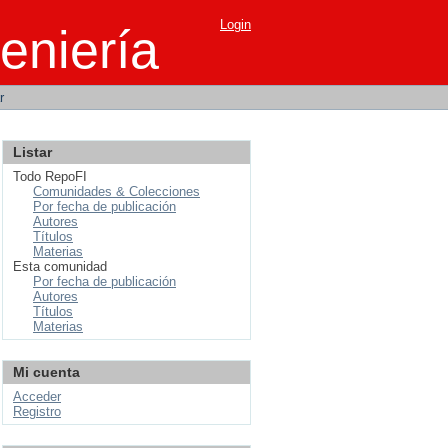
Login
eniería
r
Listar
Todo RepoFI
Comunidades & Colecciones
Por fecha de publicación
Autores
Títulos
Materias
Esta comunidad
Por fecha de publicación
Autores
Títulos
Materias
Mi cuenta
Acceder
Registro