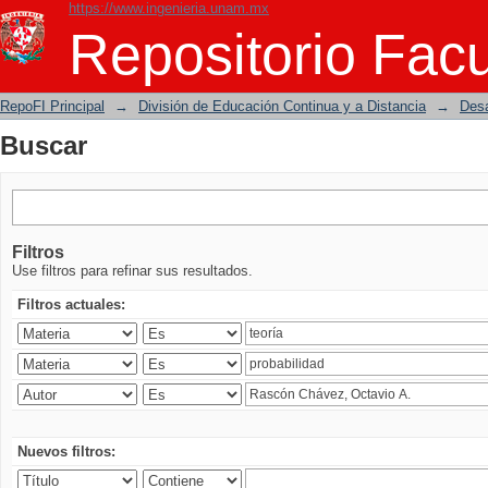
https://www.ingenieria.unam.mx
Buscar
Repositorio Facu
RepoFI Principal
→
División de Educación Continua y a Distancia
→
Desa
Buscar
Filtros
Use filtros para refinar sus resultados.
Filtros actuales:
Nuevos filtros: