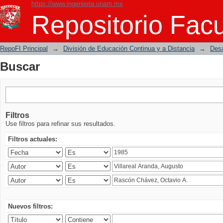
https://www.ingenieria.unam.mx
Buscar
Repositorio Facu
RepoFI Principal
→
División de Educación Continua y a Distancia
→
Desa
Buscar
Filtros
Use filtros para refinar sus resultados.
Filtros actuales:
Nuevos filtros: