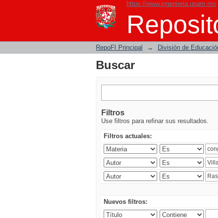
https://www.ingenieria.unam.mx
Buscar
Reposito
RepoFI Principal
→
División de Educació
Buscar
Filtros
Use filtros para refinar sus resultados.
Filtros actuales:
Nuevos filtros: