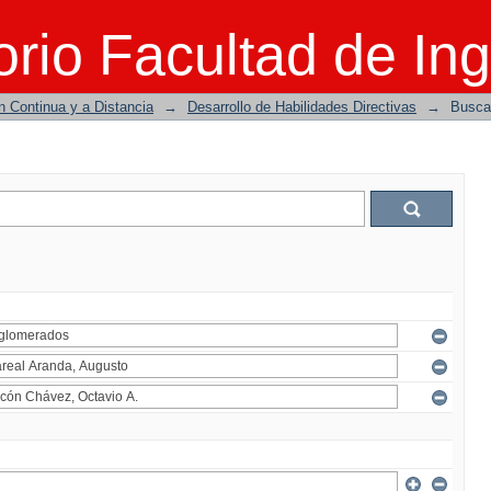
rio Facultad de Ing
n Continua y a Distancia
→
Desarrollo de Habilidades Directivas
→
Busca