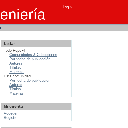
Login
eniería
r
Listar
Todo RepoFI
Comunidades & Colecciones
Por fecha de publicación
Autores
Títulos
Materias
Esta comunidad
Por fecha de publicación
Autores
Títulos
Materias
Mi cuenta
Acceder
Registro