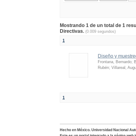
Mostrando 1 de un total de 1 res
Directivas.
(0.009 segundos)
1
Diseño y muestre
Frontana, Bernardo
;
B
Rubén
;
Villareal, Aug
1
Hecho en México. Universidad Nacional Au
Este es un portal integrado a la página web 