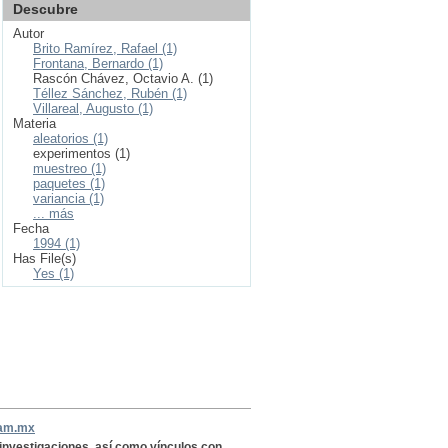
Descubre
Autor
Brito Ramírez, Rafael (1)
Frontana, Bernardo (1)
Rascón Chávez, Octavio A. (1)
Téllez Sánchez, Rubén (1)
Villareal, Augusto (1)
Materia
aleatorios (1)
experimentos (1)
muestreo (1)
paquetes (1)
variancia (1)
... más
Fecha
1994 (1)
Has File(s)
Yes (1)
nam.mx
, investigaciones, así como vínculos con