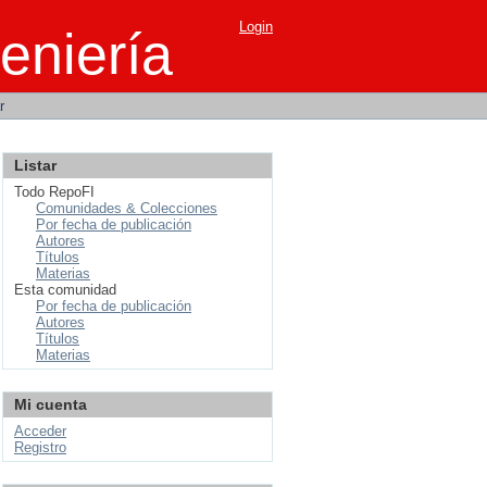
Login
eniería
r
Listar
Todo RepoFI
Comunidades & Colecciones
Por fecha de publicación
Autores
Títulos
Materias
Esta comunidad
Por fecha de publicación
Autores
Títulos
Materias
Mi cuenta
Acceder
Registro