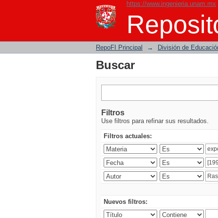
https://www.ingenieria.unam.mx
Buscar
Reposito
RepoFI Principal
→
División de Educació
Buscar
Filtros
Use filtros para refinar sus resultados.
Filtros actuales:
Nuevos filtros: