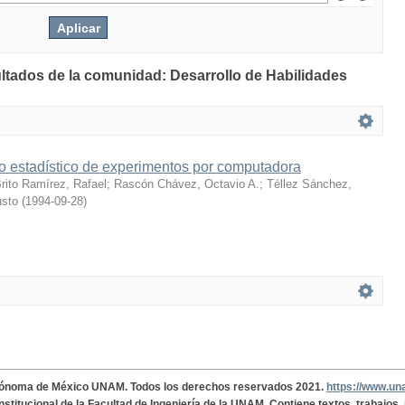
ultados de la comunidad: Desarrollo de Habilidades
o estadístico de experimentos por computadora
rito Ramírez, Rafael
;
Rascón Chávez, Octavio A.
;
Téllez Sánchez,
usto
(
1994-09-28
)
tónoma de México UNAM. Todos los derechos reservados 2021.
https://www.u
institucional de la Facultad de Ingeniería de la UNAM. Contiene textos, trabajos