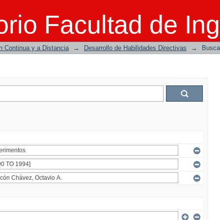
rio Facultad de Ing
n Continua y a Distancia
→
Desarrollo de Habilidades Directivas
→
Busca