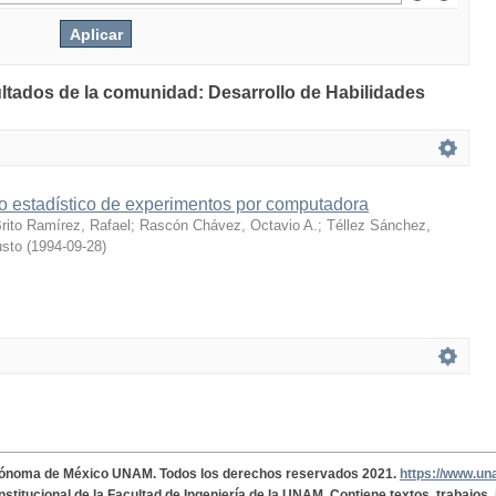
ultados de la comunidad: Desarrollo de Habilidades
o estadístico de experimentos por computadora
rito Ramírez, Rafael
;
Rascón Chávez, Octavio A.
;
Téllez Sánchez,
usto
(
1994-09-28
)
tónoma de México UNAM. Todos los derechos reservados 2021.
https://www.u
institucional de la Facultad de Ingeniería de la UNAM. Contiene textos, trabajos