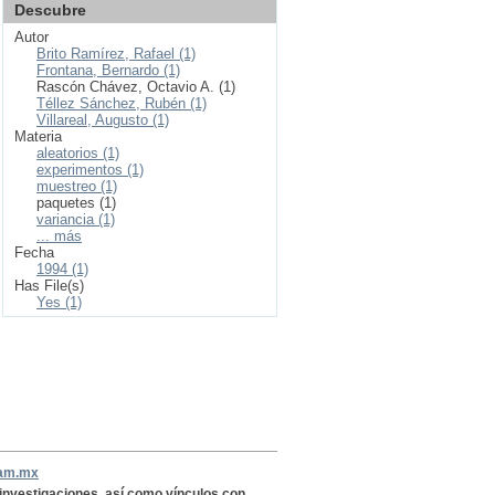
Descubre
Autor
Brito Ramírez, Rafael (1)
Frontana, Bernardo (1)
Rascón Chávez, Octavio A. (1)
Téllez Sánchez, Rubén (1)
Villareal, Augusto (1)
Materia
aleatorios (1)
experimentos (1)
muestreo (1)
paquetes (1)
variancia (1)
... más
Fecha
1994 (1)
Has File(s)
Yes (1)
nam.mx
, investigaciones, así como vínculos con