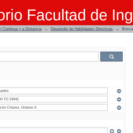
rio Facultad de Ing
n Continua y a Distancia
→
Desarrollo de Habilidades Directivas
→
Busca