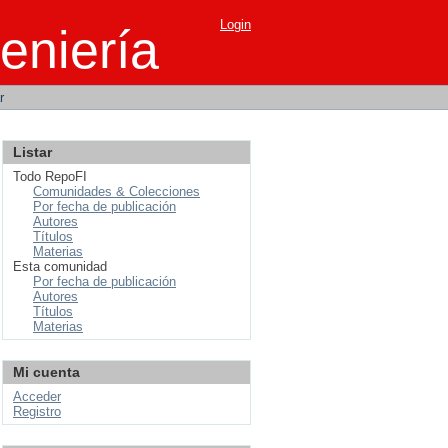
Login
eniería
r
Listar
Todo RepoFI
Comunidades & Colecciones
Por fecha de publicación
Autores
Títulos
Materias
Esta comunidad
Por fecha de publicación
Autores
Títulos
Materias
Mi cuenta
Acceder
Registro