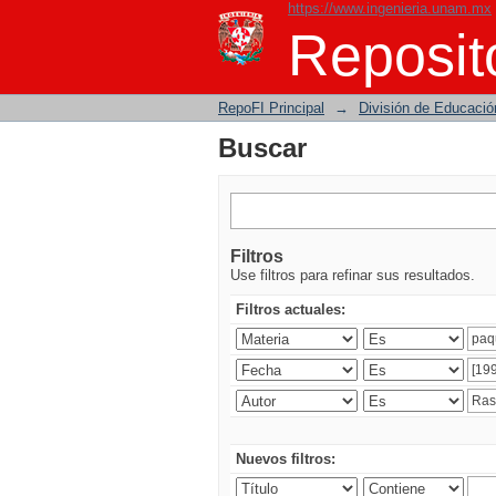
https://www.ingenieria.unam.mx
Buscar
Reposito
RepoFI Principal
→
División de Educació
Buscar
Filtros
Use filtros para refinar sus resultados.
Filtros actuales:
Nuevos filtros: