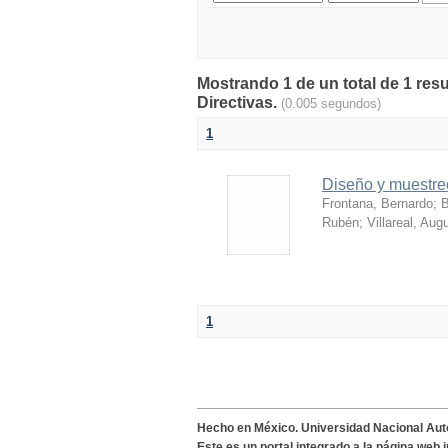
Mostrando 1 de un total de 1 res
Directivas.
(0.005 segundos)
1
Diseño y muestre
Frontana, Bernardo
;
B
Rubén
;
Villareal, Aug
1
Hecho en México. Universidad Nacional Au
Este es un portal integrado a la página web 