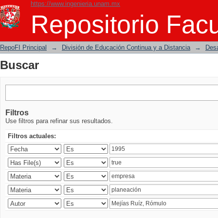
https://www.ingenieria.unam.mx
Buscar
Repositorio Facu
RepoFI Principal
→
División de Educación Continua y a Distancia
→
Desa
Buscar
Filtros
Use filtros para refinar sus resultados.
Filtros actuales: