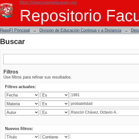
https://www.ingenieria.unam.mx
Buscar
Repositorio Facu
RepoFI Principal
→
División de Educación Continua y a Distancia
→
Desa
Buscar
Filtros
Use filtros para refinar sus resultados.
Filtros actuales:
Nuevos filtros: