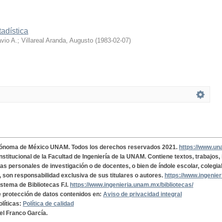
tadística
vio A.
;
Villareal Aranda, Augusto
(
1983-02-07
)
tónoma de México UNAM. Todos los derechos reservados 2021.
https://www.u
institucional de la Facultad de Ingeniería de la UNAM. Contiene textos, trabajos
cas personales de investigación o de docentes, o bien de índole escolar, colegia
, son responsabilidad exclusiva de sus titulares o autores.
https://www.ingenie
istema de Bibliotecas F.I.
https://www.ingenieria.unam.mx/bibliotecas/
de protección de datos contenidos en:
Aviso de privacidad integral
olíticas:
Política de calidad
el Franco García.