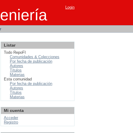
Login
eniería
r
Listar
Todo RepoFI
Comunidades & Colecciones
Por fecha de publicación
Autores
Títulos
Materias
Esta comunidad
Por fecha de publicación
Autores
Títulos
Materias
Mi cuenta
Acceder
Registro