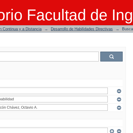
rio Facultad de Ing
n Continua y a Distancia
→
Desarrollo de Habilidades Directivas
→
Busca