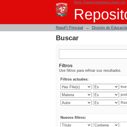
https://www.ingenieria.unam.mx
Buscar
Reposito
RepoFI Principal
→
División de Educació
Buscar
Filtros
Use filtros para refinar sus resultados.
Filtros actuales:
Nuevos filtros: