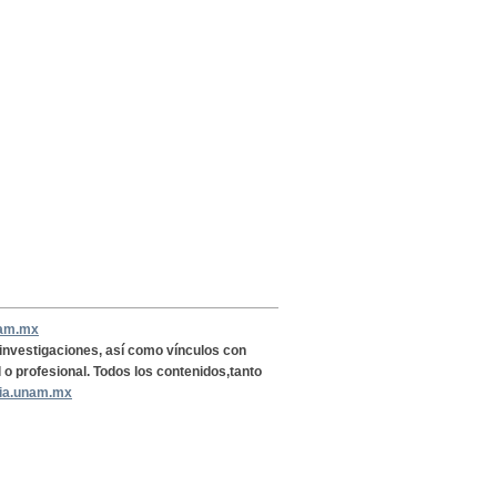
nam.mx
, investigaciones, así como vínculos con
l o profesional. Todos los contenidos,tanto
ria.unam.mx