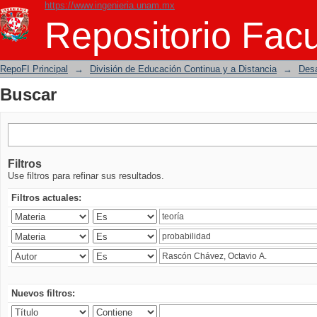
https://www.ingenieria.unam.mx
Buscar
Repositorio Facu
RepoFI Principal
→
División de Educación Continua y a Distancia
→
Desa
Buscar
Filtros
Use filtros para refinar sus resultados.
Filtros actuales:
Nuevos filtros: