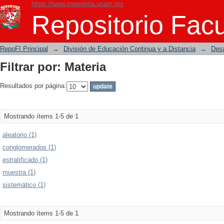
https://www.ingenieria.unam.mx
Filtrar por: Materia
Repositorio Facu
RepoFI Principal
→
División de Educación Continua y a Distancia
→
Desa
Filtrar por: Materia
Resultados por página:
Mostrando ítems 1-5 de 1
aleatorio (1)
conglomerados (1)
estratificado (1)
muestra (1)
sistemático (1)
Mostrando ítems 1-5 de 1