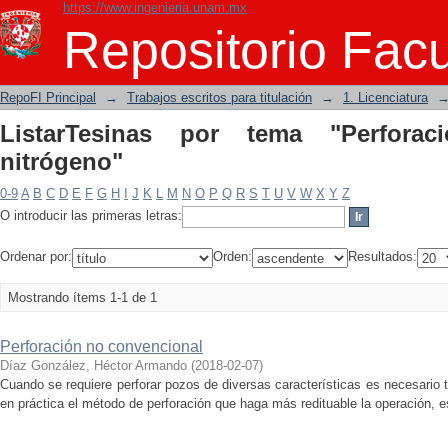
https://www.ingenieria.unam.mx
ListarTesinas por tema "Perforación pe
Repositorio Facu
RepoFI Principal
→
Trabajos escritos para titulación
→
1. Licenciatura
ListarTesinas por tema "Perforac
nitrógeno"
0-9
A
B
C
D
E
F
G
H
I
J
K
L
M
N
O
P
Q
R
S
T
U
V
W
X
Y
Z
O introducir las primeras letras:
Ordenar por:
Orden:
Resultados:
Mostrando ítems 1-1 de 1
Perforación no convencional
Díaz González, Héctor Armando
(
2018-02-07
)
Cuando se requiere perforar pozos de diversas características es necesario
en práctica el método de perforación que haga más redituable la operación, e