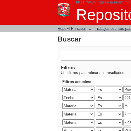
https://www.ingenieria.unam.mx
Buscar
Reposito
RepoFI Principal
→
Trabajos escritos para
Buscar
Filtros
Use filtros para refinar sus resultados.
Filtros actuales: