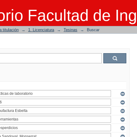
rio Facultad de Ing
 titulación
→
1. Licenciatura
→
Tesinas
→
Buscar