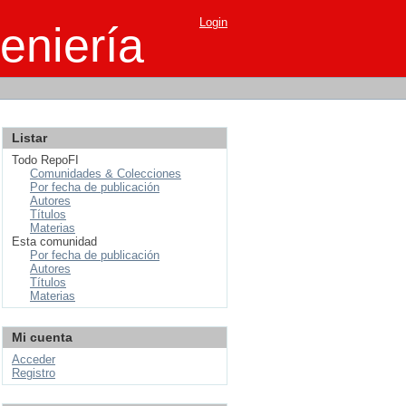
Login
eniería
Listar
Todo RepoFI
Comunidades & Colecciones
Por fecha de publicación
Autores
Títulos
Materias
Esta comunidad
Por fecha de publicación
Autores
Títulos
Materias
Mi cuenta
Acceder
Registro