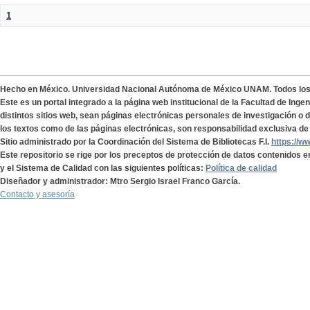
1
Hecho en México. Universidad Nacional Autónoma de México UNAM. Todos lo
Este es un portal integrado a la página web institucional de la Facultad de Ing
distintos sitios web, sean páginas electrónicas personales de investigación o de
los textos como de las páginas electrónicas, son responsabilidad exclusiva de 
Sitio administrado por la Coordinación del Sistema de Bibliotecas F.I.
https://w
Este repositorio se rige por los preceptos de protección de datos contenidos e
y el Sistema de Calidad con las siguientes políticas:
Política de calidad
Diseñador y administrador: Mtro Sergio Israel Franco García.
Contacto y asesoría