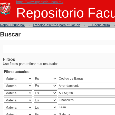
https://www.ingenieria.unam.mx
Buscar
Repositorio Facu
RepoFI Principal
→
Trabajos escritos para titulación
→
1. Licenciatura
Buscar
Filtros
Use filtros para refinar sus resultados.
Filtros actuales: