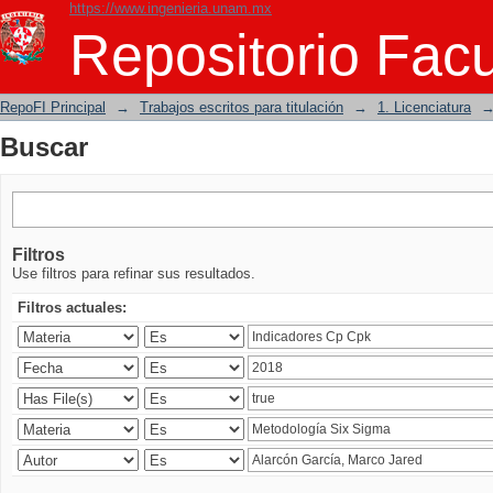
https://www.ingenieria.unam.mx
Buscar
Repositorio Facu
RepoFI Principal
→
Trabajos escritos para titulación
→
1. Licenciatura
Buscar
Filtros
Use filtros para refinar sus resultados.
Filtros actuales: