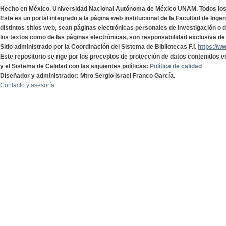
Hecho en México. Universidad Nacional Autónoma de México UNAM. Todos lo
Este es un portal integrado a la página web institucional de la Facultad de Ing
distintos sitios web, sean páginas electrónicas personales de investigación o de
los textos como de las páginas electrónicas, son responsabilidad exclusiva de 
Sitio administrado por la Coordinación del Sistema de Bibliotecas F.I.
https://w
Este repositorio se rige por los preceptos de protección de datos contenidos e
y el Sistema de Calidad con las siguientes políticas:
Política de calidad
Diseñador y administrador: Mtro Sergio Israel Franco García.
Contacto y asesoría