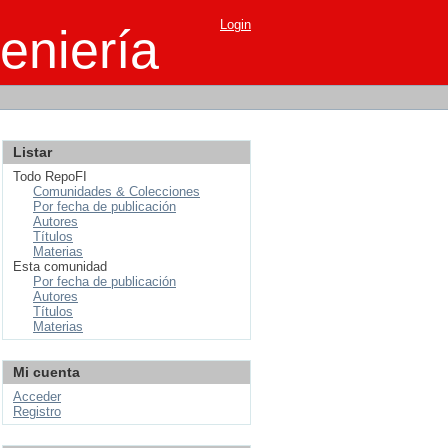
Login
eniería
Listar
Todo RepoFI
Comunidades & Colecciones
Por fecha de publicación
Autores
Títulos
Materias
Esta comunidad
Por fecha de publicación
Autores
Títulos
Materias
Mi cuenta
Acceder
Registro