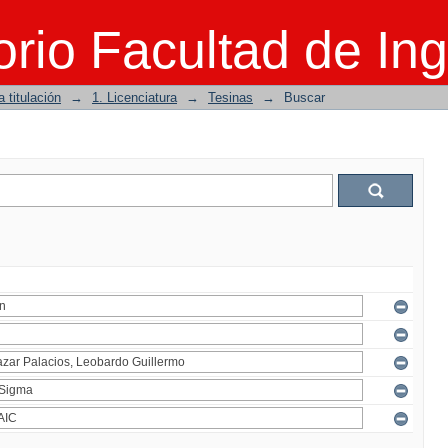
rio Facultad de Ing
 titulación
→
1. Licenciatura
→
Tesinas
→
Buscar