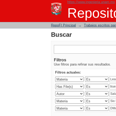
https://www.ingenieria.unam.mx
Buscar
Reposito
RepoFI Principal
→
Trabajos escritos para
Buscar
Filtros
Use filtros para refinar sus resultados.
Filtros actuales: