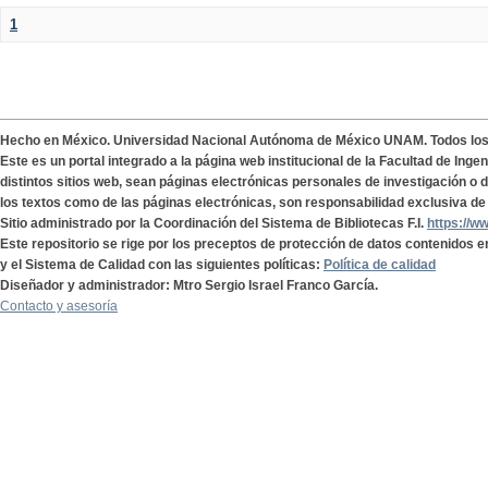
1
Hecho en México. Universidad Nacional Autónoma de México UNAM. Todos lo
Este es un portal integrado a la página web institucional de la Facultad de Ing
distintos sitios web, sean páginas electrónicas personales de investigación o de
los textos como de las páginas electrónicas, son responsabilidad exclusiva de 
Sitio administrado por la Coordinación del Sistema de Bibliotecas F.I.
https://w
Este repositorio se rige por los preceptos de protección de datos contenidos e
y el Sistema de Calidad con las siguientes políticas:
Política de calidad
Diseñador y administrador: Mtro Sergio Israel Franco García.
Contacto y asesoría