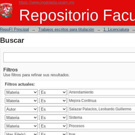
https://www.ingenieria.unam.mx
Buscar
Repositorio Facu
RepoFI Principal
→
Trabajos escritos para titulación
→
1. Licenciatura
Buscar
Filtros
Use filtros para refinar sus resultados.
Filtros actuales: