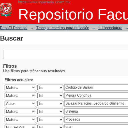
https://www.ingenieria.unam.mx
Buscar
Repositorio Facu
RepoFI Principal
→
Trabajos escritos para titulación
→
1. Licenciatura
Buscar
Filtros
Use filtros para refinar sus resultados.
Filtros actuales: