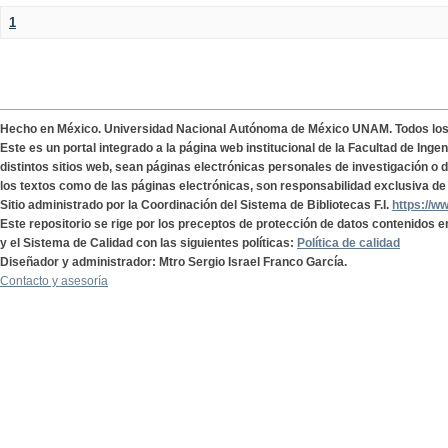
1
Hecho en México. Universidad Nacional Autónoma de México UNAM. Todos lo
Este es un portal integrado a la página web institucional de la Facultad de Ing
distintos sitios web, sean páginas electrónicas personales de investigación o de
los textos como de las páginas electrónicas, son responsabilidad exclusiva de 
Sitio administrado por la Coordinación del Sistema de Bibliotecas F.I.
https://w
Este repositorio se rige por los preceptos de protección de datos contenidos e
y el Sistema de Calidad con las siguientes políticas:
Política de calidad
Diseñador y administrador: Mtro Sergio Israel Franco García.
Contacto y asesoría