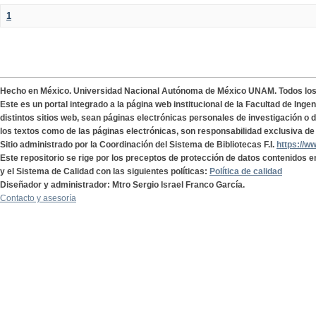
1
Hecho en México. Universidad Nacional Autónoma de México UNAM. Todos lo
Este es un portal integrado a la página web institucional de la Facultad de Ing
distintos sitios web, sean páginas electrónicas personales de investigación o de
los textos como de las páginas electrónicas, son responsabilidad exclusiva de 
Sitio administrado por la Coordinación del Sistema de Bibliotecas F.I.
https://w
Este repositorio se rige por los preceptos de protección de datos contenidos e
y el Sistema de Calidad con las siguientes políticas:
Política de calidad
Diseñador y administrador: Mtro Sergio Israel Franco García.
Contacto y asesoría