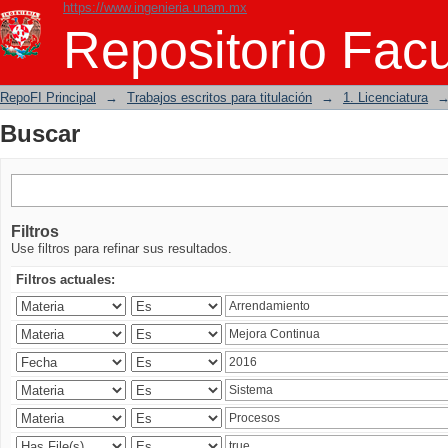
https://www.ingenieria.unam.mx
Buscar
Repositorio Facu
RepoFI Principal
→
Trabajos escritos para titulación
→
1. Licenciatura
Buscar
Filtros
Use filtros para refinar sus resultados.
Filtros actuales: