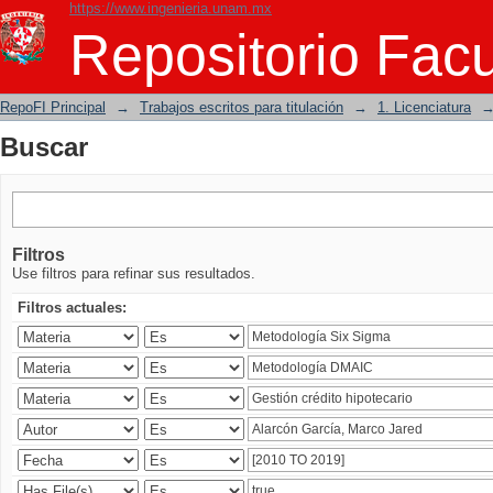
https://www.ingenieria.unam.mx
Buscar
Repositorio Facu
RepoFI Principal
→
Trabajos escritos para titulación
→
1. Licenciatura
Buscar
Filtros
Use filtros para refinar sus resultados.
Filtros actuales: