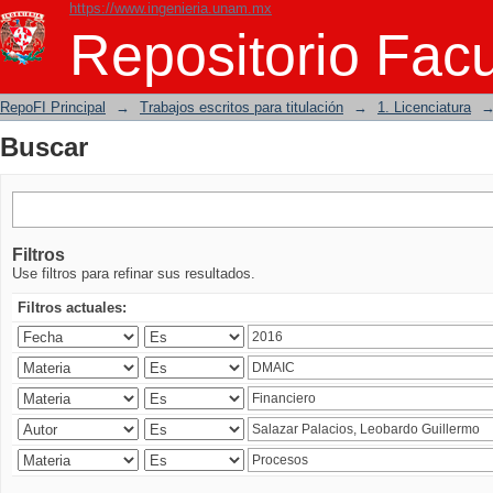
https://www.ingenieria.unam.mx
Buscar
Repositorio Facu
RepoFI Principal
→
Trabajos escritos para titulación
→
1. Licenciatura
Buscar
Filtros
Use filtros para refinar sus resultados.
Filtros actuales: