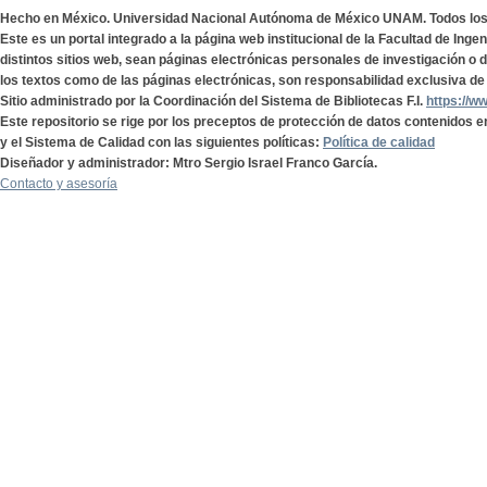
Hecho en México. Universidad Nacional Autónoma de México UNAM. Todos lo
Este es un portal integrado a la página web institucional de la Facultad de Ing
distintos sitios web, sean páginas electrónicas personales de investigación o de
los textos como de las páginas electrónicas, son responsabilidad exclusiva de 
Sitio administrado por la Coordinación del Sistema de Bibliotecas F.I.
https://w
Este repositorio se rige por los preceptos de protección de datos contenidos e
y el Sistema de Calidad con las siguientes políticas:
Política de calidad
Diseñador y administrador: Mtro Sergio Israel Franco García.
Contacto y asesoría