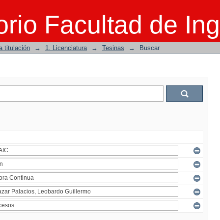
rio Facultad de Ing
 titulación
→
1. Licenciatura
→
Tesinas
→
Buscar