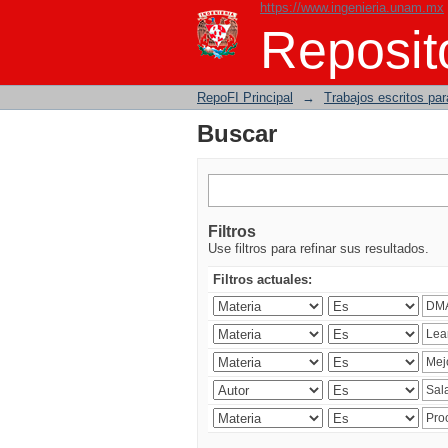
https://www.ingenieria.unam.mx
Buscar
Reposito
RepoFI Principal
→
Trabajos escritos para
Buscar
Filtros
Use filtros para refinar sus resultados.
Filtros actuales: