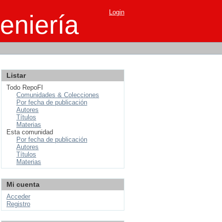
Login
eniería
Listar
Todo RepoFI
Comunidades & Colecciones
Por fecha de publicación
Autores
Títulos
Materias
Esta comunidad
Por fecha de publicación
Autores
Títulos
Materias
Mi cuenta
Acceder
Registro