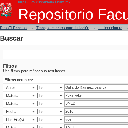
https://www.ingenieria.unam.mx
Buscar
Repositorio Facu
RepoFI Principal
→
Trabajos escritos para titulación
→
1. Licenciatura
Buscar
Filtros
Use filtros para refinar sus resultados.
Filtros actuales: