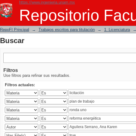
https://www.ingenieria.unam.mx
Buscar
Repositorio Facu
RepoFI Principal
→
Trabajos escritos para titulación
→
1. Licenciatura
Buscar
Filtros
Use filtros para refinar sus resultados.
Filtros actuales: