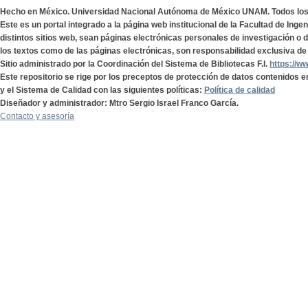
Hecho en México. Universidad Nacional Autónoma de México UNAM. Todos lo
Este es un portal integrado a la página web institucional de la Facultad de Ing
distintos sitios web, sean páginas electrónicas personales de investigación o de
los textos como de las páginas electrónicas, son responsabilidad exclusiva de 
Sitio administrado por la Coordinación del Sistema de Bibliotecas F.I.
https://w
Este repositorio se rige por los preceptos de protección de datos contenidos e
y el Sistema de Calidad con las siguientes políticas:
Política de calidad
Diseñador y administrador: Mtro Sergio Israel Franco García.
Contacto y asesoría