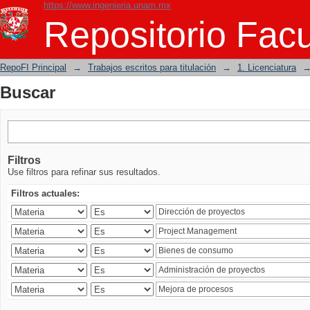
https://www.ingenieria.unam.mx
Buscar
Repositorio Facu
RepoFI Principal
→
Trabajos escritos para titulación
→
1. Licenciatura
Buscar
Filtros
Use filtros para refinar sus resultados.
Filtros actuales: